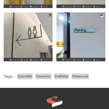
Tags :
ป้ายอะคริลิค
ป้ายบอกทาง
ป้ายชื่อห้อง
ป้ายสแตนเลส