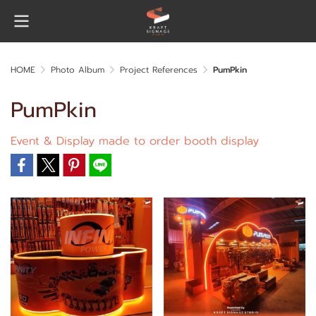
HOME
Photo Album
Project References
PumPkin
PumPkin
Event & Display made to order booth display