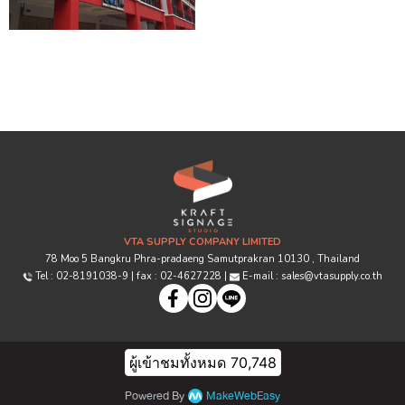
VTA SUPPLY COMPANY LIMITED
78 Moo 5 Bangkru Phra-pradaeng Samutprakran 10130 , Thailand
Tel : 02-8191038-9 | fax : 02-4627228 |
E-mail : sales@vtasupply.co.th
ผู้เข้าชมวันนี้
50
Powered By
MakeWebEasy