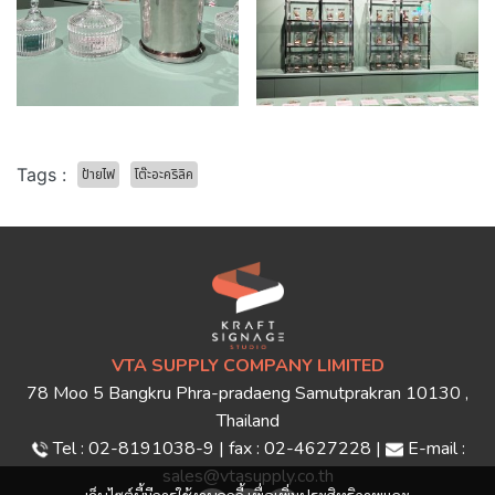
Tags :
ป้ายไฟ
โต๊ะอะคริลิค
VTA SUPPLY COMPANY LIMITED
78 Moo 5 Bangkru Phra-pradaeng Samutprakran 10130 ,
Thailand
Tel : 02-8191038-9 | fax : 02-4627228 |
E-mail :
sales@vtasupply.co.th